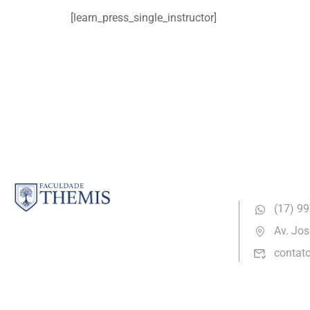
[learn_press_single_instructor]
Security & B
(17) ​9
Av. Jos
contat