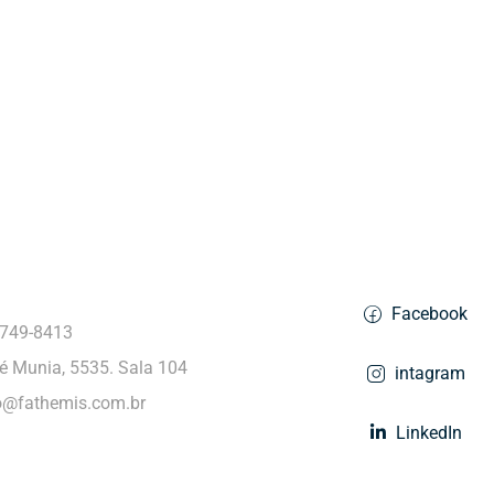
Resources
rand
Facebook
9749-8413
é Munia, 5535. Sala 104
intagram
o@fathemis.com.br
LinkedIn