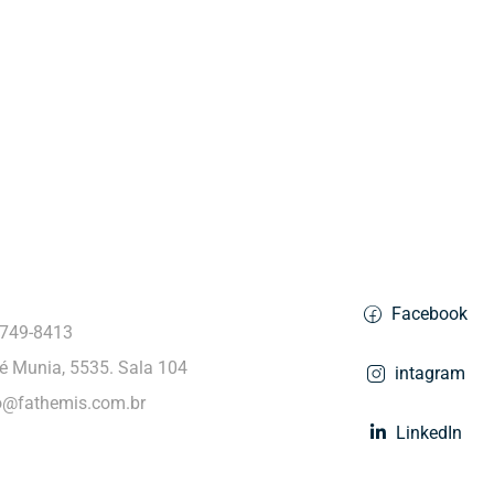
Resources
rand
Facebook
9749-8413
é Munia, 5535. Sala 104
intagram
o@fathemis.com.br
LinkedIn