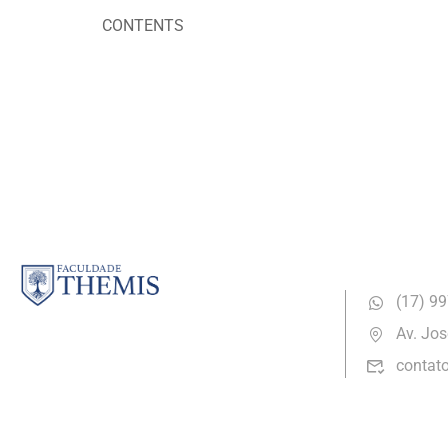
CONTENTS
Security & B
(17) ​9
Av. Jos
contat